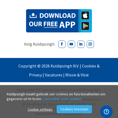
Copyright ©
2026
Kuldipsingh N.V. |
Cookies &
Privacy
|
Vacatures
|
Missie & Visie
Kuldipsingh N.V. streeft naar een zo actueel mogelijke
Kuldipsingh maakt gebruik van cookies en functionaliteiten om
website.
gegevens uit te lezen.
Lees meer over cookies.
Mocht ondanks deze inspanningen de informatie van
of de inhoud op deze website onvolledig en of
onjuist zijn, dan kunnen wij daarvoor geen
Cookies toestaan
Cookie settings
aansprakelijkheid aanvaarden.