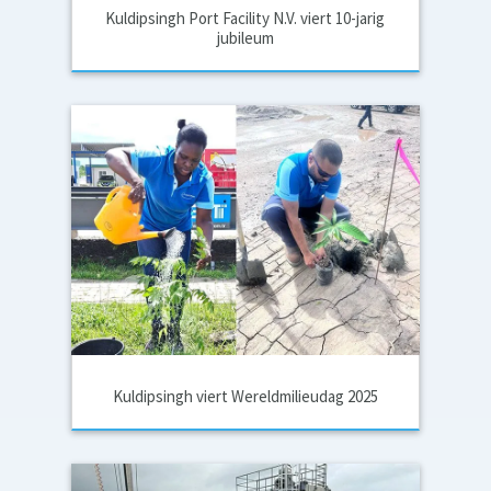
Kuldipsingh Port Facility N.V. viert 10-jarig
jubileum
Kuldipsingh viert Wereldmilieudag 2025