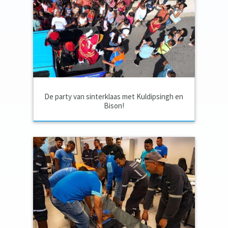
De party van sinterklaas met Kuldipsingh en
Bison!